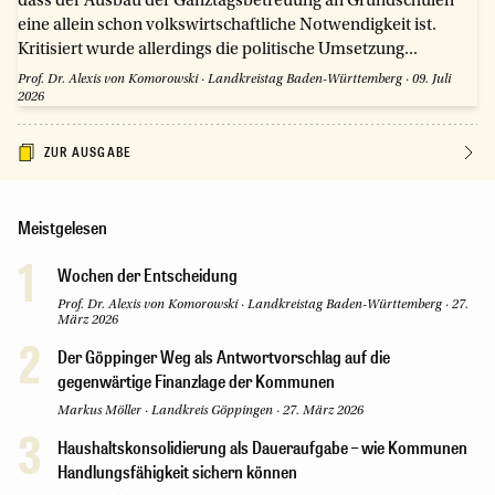
dass der Ausbau der Ganztagsbetreuung an Grundschulen
eine allein schon volkswirtschaftliche Notwendigkeit ist.
Kritisiert wurde allerdings die politische Umsetzung...
Prof. Dr. Alexis von Komorowski
·
Landkreistag Baden-Württemberg
·
09. Juli
2026
ZUR AUSGABE
Meistgelesen
1
Wochen der Entscheidung
Prof. Dr. Alexis von Komorowski
·
Landkreistag Baden-Württemberg
·
27.
März 2026
2
Der Göppinger Weg als Antwortvorschlag auf die
gegenwärtige Finanzlage der Kommunen
Markus Möller
·
Landkreis Göppingen
·
27. März 2026
3
Haushaltskonsolidierung als Daueraufgabe – wie Kommunen
Handlungsfähigkeit sichern können