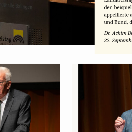
Landkreista
den beispie
appellierte 
und Bund, d
Dr. Achim Br
22. Septemb