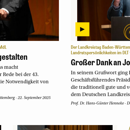
 MdL
Der Landkreistag Baden-Württem
Landratspersönlichkeiten im DLT 
gestalten
Großer Dank an J
as macht
In seinem Grußwort ging 
 Rede bei der 43.
Geschäftsführendes Präsid
ie Notwendigkeit von
die traditionell gute und
dem Deutschen Landkreist
ttemberg
·
22. September 2025
Prof. Dr. Hans-Günter Henneke
·
D