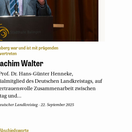
berg war und ist mit prägenden
vertreten
oachim Walter
Prof. Dr. Hans-Günter Henneke,
ialmitglied des Deutschen Landkreistags, auf
 vertrauensvolle Zusammenarbeit zwischen
ag und...
eutscher Landkreistag
·
22. September 2025
Abschiedsworte