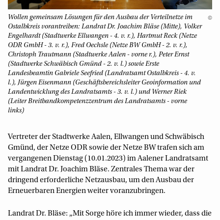
Wollen gemeinsam Lösungen für den Ausbau der Verteilnetze im
©
Ostalbkreis vorantreiben: Landrat Dr. Joachim Bläse (Mitte), Volker
Engelhardt (Stadtwerke Ellwangen - 4. v. r.), Hartmut Reck (Netze
ODR GmbH - 3. v. r.), Fred Oechsle (Netze BW GmbH - 2. v. r.),
Christoph Trautmann (Stadtwerke Aalen - vorne r.), Peter Ernst
(Stadtwerke Schwäbisch Gmünd - 2. v. l.) sowie Erste
Landesbeamtin Gabriele Seefried (Landratsamt Ostalbkreis - 4. v.
l.), Jürgen Eisenmann (Geschäftsbereichsleiter Geoinformation und
Landentwicklung des Landratsamts - 3. v. l.) und Werner Riek
(Leiter Breitbandkompetenzzentrum des Landratsamts - vorne
links)
Vertreter der Stadtwerke Aalen, Ellwangen und Schwäbisch
Gmünd, der Netze ODR sowie der Netze BW trafen sich am
vergangenen Dienstag (10.01.2023) im Aalener Landratsamt
mit Landrat Dr. Joachim Bläse. Zentrales Thema war der
dringend erforderliche Netzausbau, um den Ausbau der
Erneuerbaren Energien weiter voranzubringen.
Landrat Dr. Bläse: „Mit Sorge höre ich immer wieder, dass die