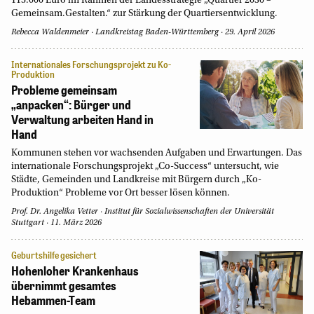
115.000 Euro im Rahmen der Landesstrategie „Quartier 2030 –
Gemeinsam.Gestalten.“ zur Stärkung der Quartiersentwicklung.
Rebecca Waldenmeier
Landkreistag Baden-Württemberg
29. April 2026
Internationales Forschungsprojekt zu Ko-
Produktion
Probleme gemeinsam
„anpacken“: Bürger und
Verwaltung arbeiten Hand in
Hand
Kommunen stehen vor wachsenden Aufgaben und Erwartungen. Das
internationale Forschungsprojekt „Co-Success“ untersucht, wie
Städte, Gemeinden und Landkreise mit Bürgern durch „Ko-
Produktion“ Probleme vor Ort besser lösen können.
Prof. Dr. Angelika Vetter
Institut für Sozialwissenschaften der Universität
Stuttgart
11. März 2026
Geburtshilfe gesichert
Hohenloher Krankenhaus
übernimmt gesamtes
Hebammen-Team