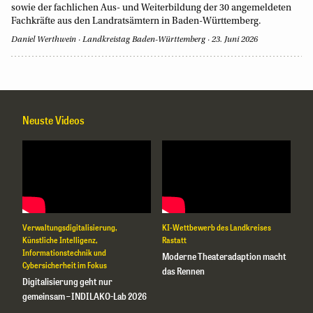
sowie der fachlichen Aus- und Weiterbildung der 30 angemeldeten
Fachkräfte aus den Landratsämtern in Baden-Württemberg.
Daniel Werthwein
Landkreistag Baden-Württemberg
23. Juni 2026
Neuste Videos
Verwaltungsdigitalisierung,
KI-Wettbewerb des Landkreises
Dia
Künstliche Intelligenz,
Rastatt
Zuf
Informationstechnik und
Moderne Theateradaption macht
De
Cybersicherheit im Fokus
das Rennen
Digitalisierung geht nur
gemeinsam – INDILAKO-Lab 2026