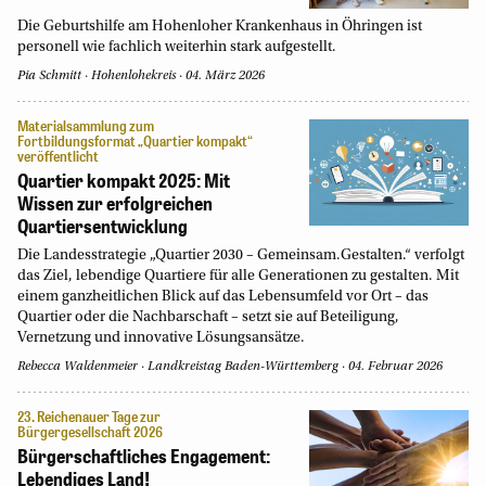
Die Geburtshilfe am Hohenloher Krankenhaus in Öhringen ist
personell wie fachlich weiterhin stark aufgestellt.
Pia Schmitt
Hohenlohekreis
04. März 2026
Materialsammlung zum
Fortbildungsformat „Quartier kompakt“
veröffentlicht
Quartier kompakt 2025: Mit
Wissen zur erfolgreichen
Quartiersentwicklung
Die Landesstrategie „Quartier 2030 – Gemeinsam.Gestalten.“ verfolgt
das Ziel, lebendige Quartiere für alle Generationen zu gestalten. Mit
einem ganzheitlichen Blick auf das Lebensumfeld vor Ort – das
Quartier oder die Nachbarschaft – setzt sie auf Beteiligung,
Vernetzung und innovative Lösungsansätze.
Rebecca Waldenmeier
Landkreistag Baden-Württemberg
04. Februar 2026
23. Reichenauer Tage zur
Bürgergesellschaft 2026
Bürgerschaftliches Engagement:
Lebendiges Land!