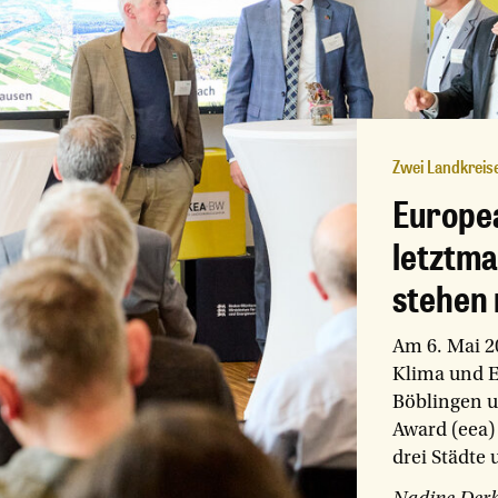
Zwei Landkreis
Europe
letztma
stehen 
Am 6. Mai 2
Klima und E
Böblingen u
Award (eea)
drei Städte