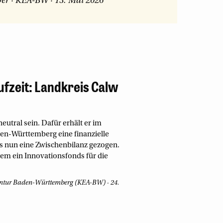
ber
·
KEA-BW
·
13. Mai 2026
ufzeit: Landkreis Calw
eutral sein. Dafür erhält er im
n-Württemberg eine finanzielle
is nun eine Zwischenbilanz gezogen.
rem ein Innovationsfonds für die
entur Baden-Württemberg (KEA-BW)
24.