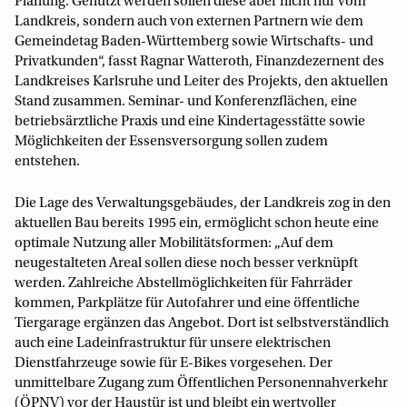
Planung. Genutzt werden sollen diese aber nicht nur vom
Landkreis, sondern auch von externen Partnern wie dem
Gemeindetag Baden-Württemberg sowie Wirtschafts- und
Privatkunden“, fasst Ragnar Watteroth, Finanzdezernent des
Landkreises Karlsruhe und Leiter des Projekts, den aktuellen
Stand zusammen. Seminar- und Konferenzflächen, eine
betriebsärztliche Praxis und eine Kindertagesstätte sowie
Möglichkeiten der Essensversorgung sollen zudem
entstehen.
Die Lage des Verwaltungsgebäudes, der Landkreis zog in den
aktuellen Bau bereits 1995 ein, ermöglicht schon heute eine
optimale Nutzung aller Mobilitätsformen: „Auf dem
neugestalteten Areal sollen diese noch besser verknüpft
werden. Zahlreiche Abstellmöglichkeiten für Fahrräder
kommen, Parkplätze für Autofahrer und eine öffentliche
Tiergarage ergänzen das Angebot. Dort ist selbstverständlich
auch eine Ladeinfrastruktur für unsere elektrischen
Dienstfahrzeuge sowie für E-Bikes vorgesehen. Der
unmittelbare Zugang zum Öffentlichen Personennahverkehr
(ÖPNV) vor der Haustür ist und bleibt ein wertvoller