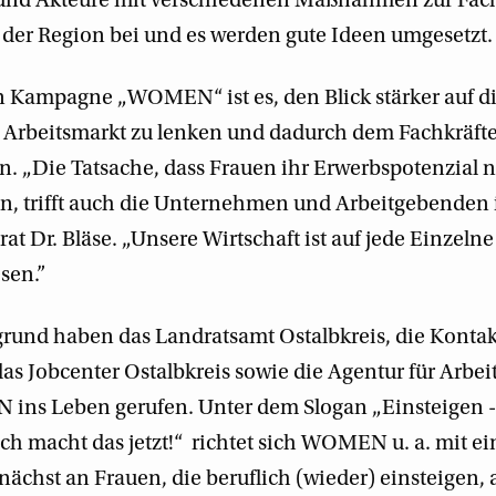
 und Akteure mit verschiedenen Maßnahmen zur Fac
 der Region bei und es werden gute Ideen umgesetzt.
en Kampagne „WOMEN“ ist es, den Blick stärker auf 
 Arbeitsmarkt zu lenken und dadurch dem Fachkräft
. „Die Tatsache, dass Frauen ihr Erwerbspotenzial 
n, trifft auch die Unternehmen und Arbeitgebenden
rat Dr. Bläse. „Unsere Wirtschaft ist auf jede Einzeln
sen.”
rund haben das Landratsamt Ostalbkreis, die Kontak
das Jobcenter Ostalbkreis sowie die Agentur für Arbei
s Leben gerufen. Unter dem Slogan „Einsteigen -
ich macht das jetzt!“ richtet sich WOMEN u. a. mit e
ächst an Frauen, die beruflich (wieder) einsteigen, 