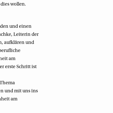
 dies wollen.
nden und einen
chke, Leiterin der
n, aufklären und
berufliche
heit am
 erste Schritt ist
m Thema
n und mit uns ins
hheit am