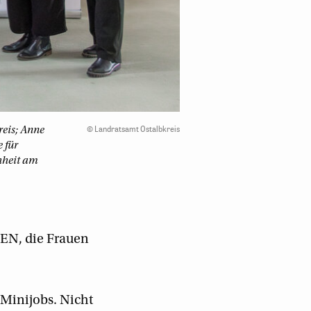
©
Landratsamt Ostalbkreis
reis; Anne
 für
hheit am
MEN, die Frauen
n Minijobs. Nicht