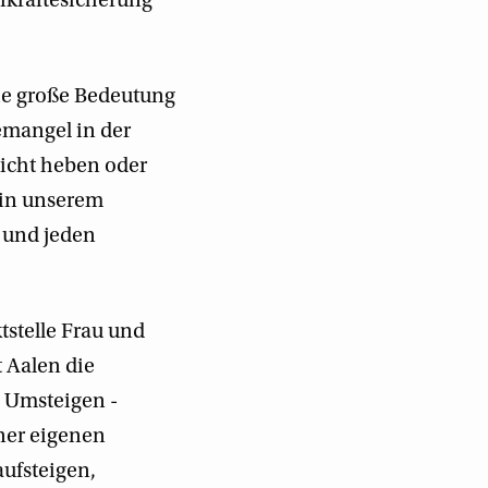
hkräftesicherung
die große Bedeutung
emangel in der
nicht heben oder
 in unserem
e und jeden
tstelle Frau und
t Aalen die
 Umsteigen -
iner eigenen
aufsteigen,