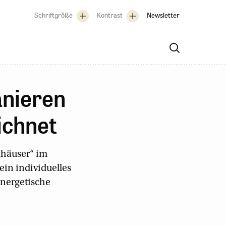
Schriftgröße
Kontrast
Newsletter
anieren
ichnet
ahäuser“ im
in individuelles
energetische