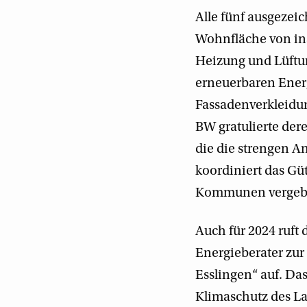
Alle fünf ausgeze
Wohnfläche von ins
Heizung und Lüftu
erneuerbaren Ener
Fassadenverkleidu
BW gratulierte der
die die strengen A
koordiniert das G
Kommunen vergebe
Auch für 2024 ruft
Energieberater zu
Esslingen“ auf. Da
Klimaschutz des La