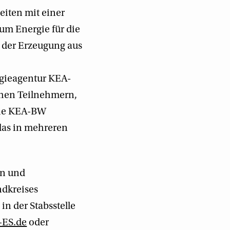
iten mit einer
um Energie für die
 der Erzeugung aus
rgieagentur KEA-
ichen Teilnehmern,
 Die KEA-BW
das in mehreren
en und
ndkreises
n der Stabsstelle
-ES.de
oder