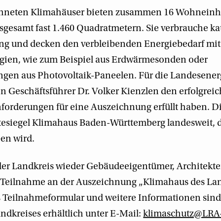
ichneten Klimahäuser bieten zusammen 16 Wohneinhe
gesamt fast 1.460 Quadratmetern. Sie verbrauche ka
ng und decken den verbleibenden Energiebedarf mit
gien, wie zum Beispiel aus Erdwärmesonden oder
ngen aus Photovoltaik-Paneelen. Für die Landesene
en Geschäftsführer Dr. Volker Kienzlen den erfolgre
nforderungen für eine Auszeichnung erfüllt haben.
ütesiegel Klimahaus Baden-Württemberg landesweit, 
n wird.
 der Landkreis wieder Gebäudeeigentümer, Architekt
r Teilnahme an der Auszeichnung „Klimahaus des La
s Teilnahmeformular und weitere Informationen sind i
ndkreises erhältlich unter E-Mail:
klimaschutz@LRA