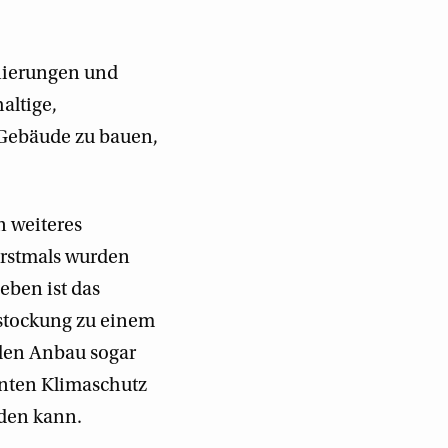
nierungen und
altige,
 Gebäude zu bauen,
n weiteres
Erstmals wurden
eben ist das
fstockung zu einem
 den Anbau sogar
lenten Klimaschutz
rden kann.