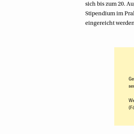
sich bis zum 20. Au
Stipendium im Pra
eingereicht werden
Ge
se
We
(F