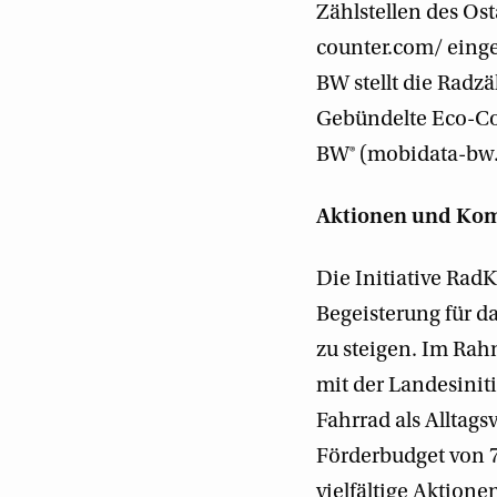
Zählstellen des Os
counter.com/ eing
BW stellt die Radz
Gebündelte Eco-Co
BW® (mobidata-bw.
Aktionen und Kom
Die Initiative Rad
Begeisterung für da
zu steigen. Im R
mit der Landesinit
Fahrrad als Alltag
Förderbudget von 7
vielfältige Aktione