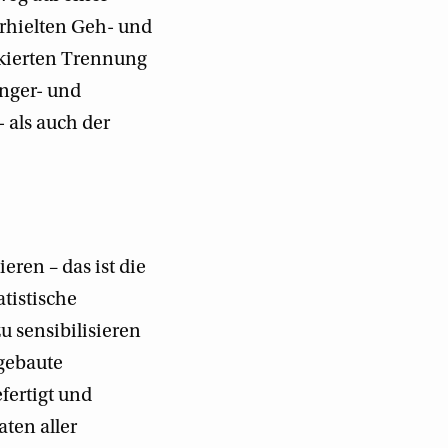
erhielten Geh- und
rkierten Trennung
änger- und
 als auch der
ren – das ist die
atistische
u sensibilisieren
gebaute
efertigt und
ten aller