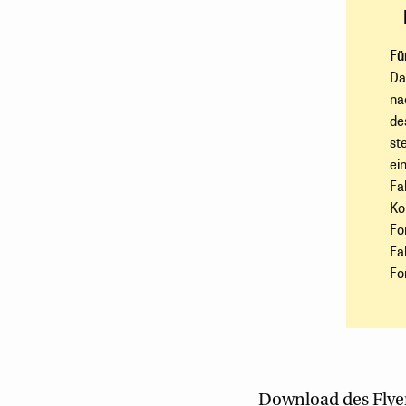
Fü
Da
na
de
st
ei
Fa
Ko
Fo
Fa
Fo
Download des Flye