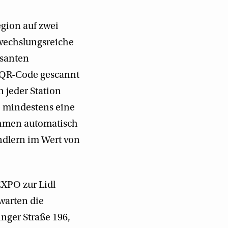
egion auf zwei
wechslungsreiche
ssanten
n QR-Code gescannt
 jeder Station
e mindestens eine
nehmen automatisch
ndlern im Wert von
XPO zur Lidl
warten die
nger Straße 196,