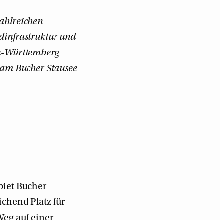
zahlreichen
adinfrastruktur und
en-Württemberg
n am Bucher Stausee
iet Bucher
ichend Platz für
eg auf einer