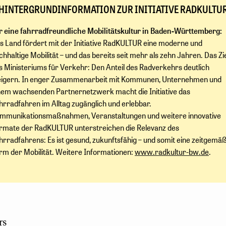
HINTERGRUNDINFORMATION ZUR INITIATIVE RADKULTU
r eine fahrradfreundliche Mobilitätskultur in Baden-Württemberg:
s Land fördert mit der Initiative RadKULTUR eine moderne und
chhaltige Mobilität – und das bereits seit mehr als zehn Jahren. Das Zi
s Ministeriums für Verkehr: Den Anteil des Radverkehrs deutlich
eigern. In enger Zusammenarbeit mit Kommunen, Unternehmen und
nem wachsenden Partnernetzwerk macht die Initiative das
hrradfahren im Alltag zugänglich und erlebbar.
mmunikationsmaßnahmen, Veranstaltungen und weitere innovative
rmate der RadKULTUR unterstreichen die Relevanz des
hrradfahrens: Es ist gesund, zukunftsfähig – und somit eine zeitgemä
rm der Mobilität. Weitere Informationen:
www.radkultur-bw.de
.
rs