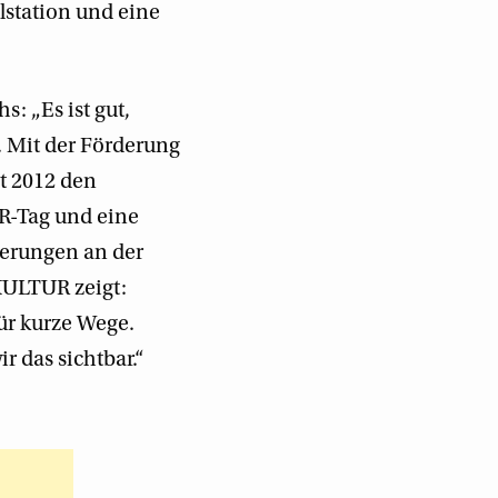
station und eine
: „Es ist gut,
 Mit der Förderung
t 2012 den
R-Tag und eine
serungen an der
KULTUR zeigt:
ür kurze Wege.
 das sichtbar.“