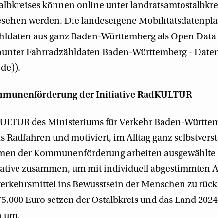
talbkreises können online unter landratsamtostalbkre
esehen werden. Die landeseigene Mobilitätsdatenpl
ähldaten aus ganz Baden-Württemberg als Open Data b
unter Fahrradzähldaten Baden-Württemberg - Daten
de)).
munenförderung der Initiative RadKULTUR
KULTUR des Ministeriums für Verkehr Baden-Württem
s Radfahren und motiviert, im Alltag ganz selbstvers
ahmen der Kommunenförderung arbeiten ausgewähl
iative zusammen, um mit individuell abgestimmten 
sverkehrsmittel ins Bewusstsein der Menschen zu rüc
5.000 Euro setzen der Ostalbkreis und das Land 202
n um.