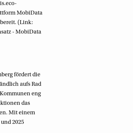
is.eco-
attform MobiData
ereit. (Link:
satz - MobiData
berg fördert die
tändlich aufs Rad
te Kommunen eng
Aktionen das
ken. Mit einem
4 und 2025