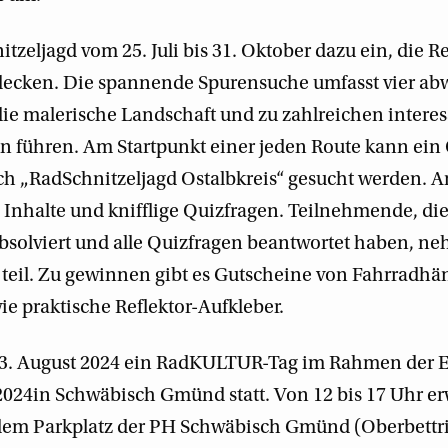
itzeljagd vom 25. Juli bis 31. Oktober dazu ein, die R
decken. Die spannende Spurensuche umfasst vier ab
die malerische Landschaft und zu zahlreichen intere
n führen. Am Startpunkt einer jeden Route kann ei
ch „RadSchnitzeljagd Ostalbkreis“ gesucht werden. An
 Inhalte und knifflige Quizfragen. Teilnehmende, di
absolviert und alle Quizfragen beantwortet haben, 
 teil. Zu gewinnen gibt es Gutscheine von Fahrradhä
ie praktische Reflektor-Aufkleber.
3. August 2024 ein RadKULTUR-Tag im Rahmen der E
024in Schwäbisch Gmünd statt. Von 12 bis 17 Uhr er
 dem Parkplatz der PH Schwäbisch Gmünd (Oberbettri