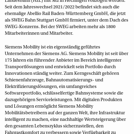
Landesbahn (HzL) mit Sitz in Hechingen vollzogen worden.
Seit dem Jahreswechsel 2021/2022 befindet sich auch die
ehemalige Abellio Rail Baden-Württemberg GmbH, die jetzt
als SWEG Bahn Stuttgart GmbH firmiert, unter dem Dach des
SWEG-Konzerns. Bei der SWEG arbeiten mehr als 1800
Mitarbeiterinnen und Mitarbeiter.
Siemens Mobility ist ein eigenständig geführtes
Unternehmen der Siemens AG. Siemens Mobility ist seit über
175 Jahren ein führender Anbieter im Bereich intelligenter
Transportlösungen und entwickelt sein Portfolio durch
Innovationen ständig weiter. Zum Kerngeschäft gehören
Schienenfahrzeuge, Bahnautomatisierungs- und
Elektrifizierungslösungen, ein umfangreiches
Softwareportfolio, schlüsselfertige Bahnsysteme sowie die
dazugehörigen Serviceleistungen. Mit digitalen Produkten
und Lösungen ermöglicht Siemens Mobility
Mobilitätsbetreibern auf der ganzen Welt, ihre Infrastruktur
intelligent zu machen, eine nachhaltige Wertsteigerung über
den gesamten Lebenszyklus sicherzustellen, den
Fahrgastkomfort zu verbessern sowie Verfügbarkeit zu