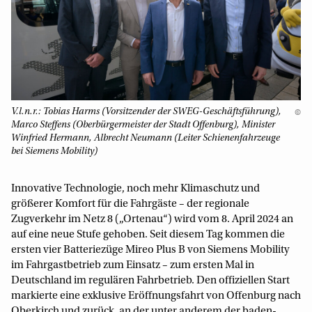
V.l.n.r.: Tobias Harms (Vorsitzender der SWEG-Geschäftsführung),
©
Marco Steffens (Oberbürgermeister der Stadt Offenburg), Minister
Winfried Hermann, Albrecht Neumann (Leiter Schienenfahrzeuge
bei Siemens Mobility)
Innovative Technologie, noch mehr Klimaschutz und
größerer Komfort für die Fahrgäste – der regionale
Zugverkehr im Netz 8 („Ortenau“) wird vom 8. April 2024 an
auf eine neue Stufe gehoben. Seit diesem Tag kommen die
ersten vier Batteriezüge Mireo Plus B von Siemens Mobility
im Fahrgastbetrieb zum Einsatz – zum ersten Mal in
Deutschland im regulären Fahrbetrieb. Den offiziellen Start
markierte eine exklusive Eröffnungsfahrt von Offenburg nach
Oberkirch und zurück, an der unter anderem der baden-