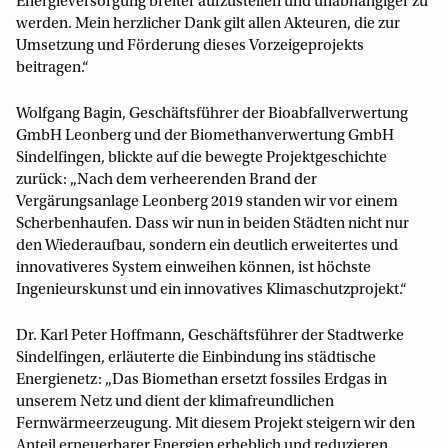
Energieversorgung breiter aufzustellen und unabhängiger zu
werden. Mein herzlicher Dank gilt allen Akteuren, die zur
Umsetzung und Förderung dieses Vorzeigeprojekts
beitragen.“
Wolfgang Bagin, Geschäftsführer der Bioabfallverwertung
GmbH Leonberg und der Biomethanverwertung GmbH
Sindelfingen, blickte auf die bewegte Projektgeschichte
zurück: „Nach dem verheerenden Brand der
Vergärungsanlage Leonberg 2019 standen wir vor einem
Scherbenhaufen. Dass wir nun in beiden Städten nicht nur
den Wiederaufbau, sondern ein deutlich erweitertes und
innovativeres System einweihen können, ist höchste
Ingenieurskunst und ein innovatives Klimaschutzprojekt.“
Dr. Karl Peter Hoffmann, Geschäftsführer der Stadtwerke
Sindelfingen, erläuterte die Einbindung ins städtische
Energienetz: „Das Biomethan ersetzt fossiles Erdgas in
unserem Netz und dient der klimafreundlichen
Fernwärmeerzeugung. Mit diesem Projekt steigern wir den
Anteil erneuerbarer Energien erheblich und reduzieren