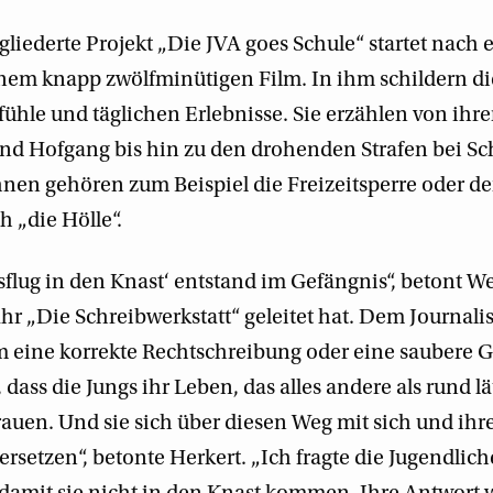
egliederte Projekt „Die JVA goes Schule“ startet nach 
nem knapp zwölfminütigen Film. In ihm schildern die
ühle und täglichen Erlebnisse. Sie erzählen von ihr
und Hofgang bis hin zu den drohenden Strafen bei Sc
hnen gehören zum Beispiel die Freizeitsperre oder der
 „die Hölle“.
sflug in den Knast‘ entstand im Gefängnis“, betont W
ahr „Die Schreibwerkstatt“ geleitet hat. Dem Journalis
um eine korrekte Rechtschreibung oder eine saubere 
 dass die Jungs ihr Leben, das alles andere als rund l
trauen. Und sie sich über diesen Weg mit sich und ih
setzen“, betonte Herkert. „Ich fragte die Jugendlich