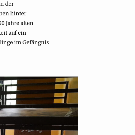
in der
eben hinter
0 Jahre alten
eit auf ein
tlinge im Gefängnis