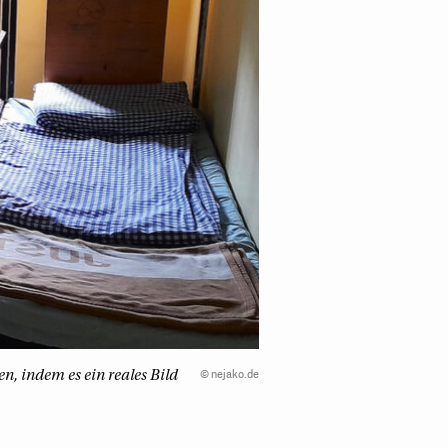
©
nejako.de
n, indem es ein reales Bild