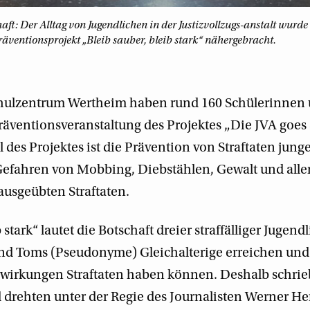
ft: Der Alltag von Jugendlichen in der Justizvollzugs-anstalt wurd
ventionsprojekt „Bleib sauber, bleib stark“ nähergebracht.
hulzentrum Wertheim haben rund 160 Schülerinnen 
Präventionsveranstaltung des Projektes „Die JVA goes 
 des Projektes ist die Prävention von Straftaten jun
Gefahren von Mobbing, Diebstählen, Gewalt und alle
 ausgeübten Straftaten.
 stark“ lautet die Botschaft dreier straffälliger Jugendl
und Toms (Pseudonyme) Gleichalterige erreichen un
wirkungen Straftaten haben können. Deshalb schrieb
 drehten unter der Regie des Journalisten Werner He