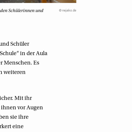
©
nejako.de
e den Schülerinnen und
und Schüler
Schule“ in der Aula
ger Menschen. Es
n weiteren
icher. Mit ihr
d ihnen vor Augen
en sie ihre
rkert eine