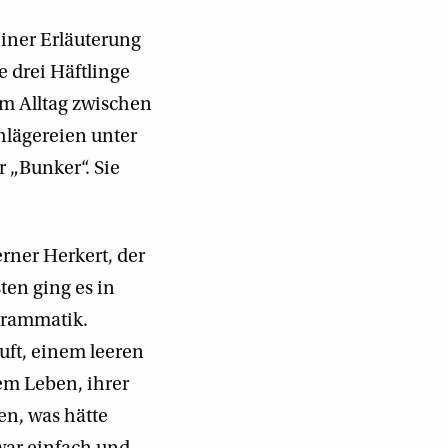
einer Erläuterung
 drei Häftlinge
em Alltag zwischen
hlägereien unter
 „Bunker“. Sie
erner Herkert, der
ten ging es in
Grammatik.
äuft, einem leeren
rem Leben, ihrer
en, was hätte