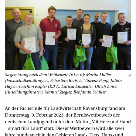
Siegerehrung nach dem Wettbewerb (v.l.n.r.): Martin Müller
©
(Fachschulbeauftragter), Sebastian Bertsch, Vinzenz Popp, Julian
Hagen, Joachim Kapler (KBV), Larissa Einsiedler, Ulrich Zinser
(Ausbildungsberater), Manuel Ziegler, Benjamin Schiller
An der Fachschule für Landwirtschaft Ravensburg fand am
Donnerstag, 9. Februar 2023, der Berufswettbewerb der
deutschen Landjugend unter dem Motto „Mit Herz und Hand
– smart fürs Land“ statt. Dieser Wettbewerb wird alle zwei
Jahre bundesweit in den Gebieten Land-, Tier-, Haus- und