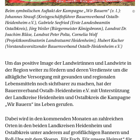
Beim symbolischen Auftakt der Kampagne „Wir Bauern“ (v. l.):
©
Johannes Strauß (Kreisgeschäftsführer Bauernverband Ostalb-
Heidenheim e.V.), Gabriele Seefried (Erste Landesbeamtin
Ostalbkreis), Jörg Weiler (Bürgermeister Königsbronn), Landrat Dr.
Joachim Bläse, Landrat Peter Polta, Cornelia Wolf
(Projektkoordinatorin Landratsamt Heidenheim), Hubert Kucher
(Vorstandsvorsitzender Bauernverband Ostalb-Heidenheim e.V.)
Um das positive Image der Landwirtinnen und Landwirte in
der Region weiter zu fördern und deren Verdienste um die
alltägliche Versorgung mit gesunden und regionalen
Lebensmitteln noch sichtbarer zu machen, hat der
Bauernverband Ostalb-Heidenheim e.V. mit Unterstützung
der Landkreise Heidenheim und Ostalbkreis die Kampagne
„Wir Bauern“ ins Leben gerufen.
Dabei wird in den kommenden Monaten an zahlreichen
Orten in den beiden Landkreisen Heidenheim und
Ostalbkreis unter anderem auf großflächigen Bannern und
Roll-Ups mit dem Slogan „Für Euch. Für unsere Heimat.“ für