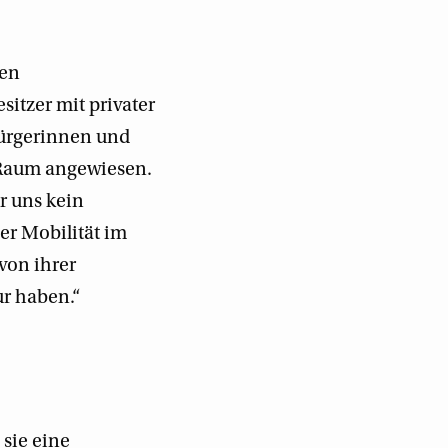
hen
itzer mit privater
Bürgerinnen und
 Raum angewiesen.
r uns kein
er Mobilität im
 von ihrer
ur haben.“
sie eine