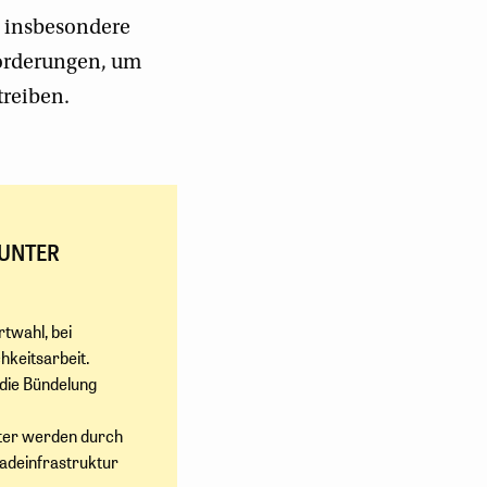
n insbesondere
forderungen, um
treiben.
 UNTER
twahl, bei
hkeitsarbeit.
die Bündelung
ter werden durch
adeinfrastruktur