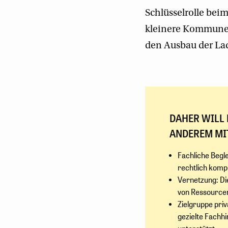
Schlüsselrolle bei
kleinere Kommunen
den Ausbau der Lad
DAHER WILL 
ANDEREM MI
Fachliche Begl
rechtlich komp
Vernetzung: Di
von Ressource
Zielgruppe pr
gezielte Fachh