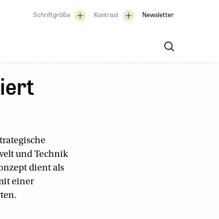
Schriftgröße
Kontrast
Newsletter
iert
trategische
welt und Technik
onzept dient als
it einer
ten.