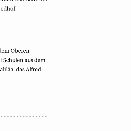
iedhof.
t dem Oberen
ünf Schulen aus dem
iläa, das Alfred-