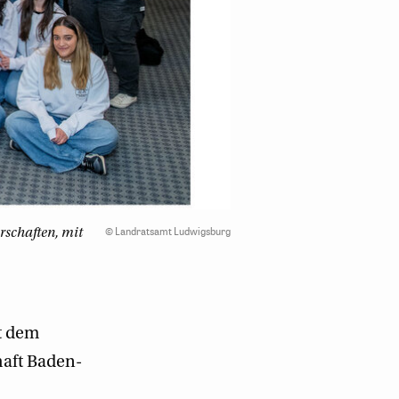
©
Landratsamt Ludwigsburg
rschaften, mit
t dem
haft Baden-