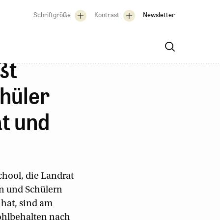
Schriftgröße
Kontrast
Newsletter
ßt
chüler
ät und
hool, die Landrat
n und Schülern
hat, sind am
ohlbehalten nach