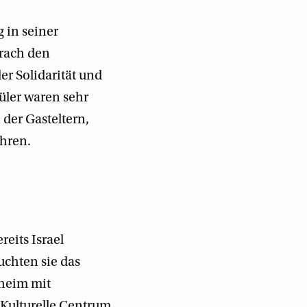
 in seiner
prach den
er Solidarität und
üler waren sehr
 der Gasteltern,
ehren.
eits Israel
uchten sie das
heim mit
Kulturelle Centrum