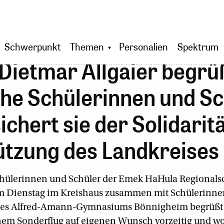
Schwerpunkt
Themen
Personalien
Spektrum
Dietmar Allgaier begrü
che Schülerinnen und S
ichert sie der Solidarit
ützung des Landkreises
chülerinnen und Schüler der Emek HaHula Regionalsc
am Dienstag im Kreishaus zusammen mit Schülerinne
des Alfred-Amann-Gymnasiums Bönnigheim begrüßt 
nem Sonderflug auf eigenen Wunsch vorzeitig und w