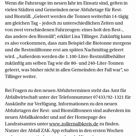
Wenn die Fahrzeuge im neuen Jahr im Einsatz sind, gelten in
vielen Städten und Gemeinden neue Abfuhrtage für Rest-
und Biomüll. „Geleert werden die Tonnen weiterhin 14-tägig
am gleichen Tag – jedoch zu unterschiedlichen Zeiten und
von zwei verschiedenen Fahrzeugen: eines holt den Rest-,
das andere den Biomüll“, erklärt Lisa Tillinger. Zukünftig kann
es also vorkommen, dass zum Beispiel die Biotonne morgens
und die Restmülltonne erst am späten Nachmittag geleert
wird. „Außerdem werden die 1.100-Liter-Restmüllbehälter
zukünftig am selben Tag wie die 80- und 240-Liter-Tonnen
geleert, was bisher nicht in allen Gemeinden der Fall war“, so
Tillinger weiter.
Bei Fragen zu den neuen Abfuhrterminen steht das Amt für
Abfallwirtschaft unter der Telefonnummer 07433/92-1321 für
Auskünfte zur Verfügung. Informationen zu den neuen
Abfuhrtagen der Rest- und Biomülltonnen sind außerdem im
neuen Abfallkalender und auf der Homepage des
Landratsamtes unter
www.zollernalbkreis.de
zu finden.
Nutzer der Abfall ZAK-App erhalten in den ersten Wochen