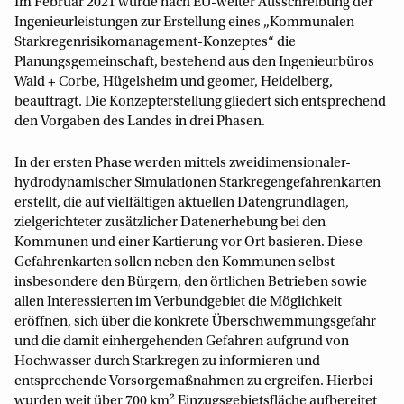
Im Februar 2021 wurde nach EU-weiter Ausschreibung der
Ingenieurleistungen zur Erstellung eines „Kommunalen
Starkregenrisikomanagement-Konzeptes“ die
Planungsgemeinschaft, bestehend aus den Ingenieurbüros
Wald + Corbe, Hügelsheim und geomer, Heidelberg,
beauftragt. Die Konzepterstellung gliedert sich entsprechend
den Vorgaben des Landes in drei Phasen.
In der ersten Phase werden mittels zweidimensionaler-
hydrodynamischer Simulationen Starkregengefahrenkarten
erstellt, die auf vielfältigen aktuellen Datengrundlagen,
zielgerichteter zusätzlicher Datenerhebung bei den
Kommunen und einer Kartierung vor Ort basieren. Diese
Gefahrenkarten sollen neben den Kommunen selbst
insbesondere den Bürgern, den örtlichen Betrieben sowie
allen Interessierten im Verbundgebiet die Möglichkeit
eröffnen, sich über die konkrete Überschwemmungsgefahr
und die damit einhergehenden Gefahren aufgrund von
Hochwasser durch Starkregen zu informieren und
entsprechende Vorsorgemaßnahmen zu ergreifen. Hierbei
wurden weit über 700 km² Einzugsgebietsfläche aufbereitet