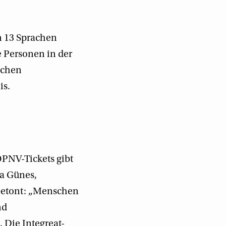
n 13 Sprachen
e Personen in der
ichen
is.
PNV-Tickets gibt
ma Günes,
 betont: „Menschen
nd
 Die Integreat-