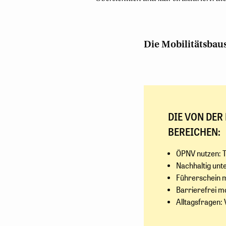
Die Mobilitätsbaus
DIE VON DER
BEREICHEN:
ÖPNV nutzen: T
Nachhaltig unt
Führerschein m
Barrierefrei m
Alltagsfragen: 