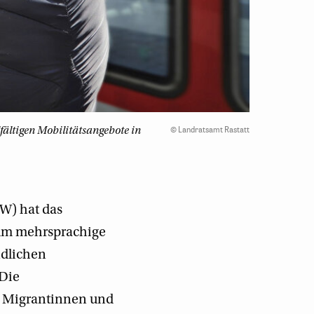
©
Landratsamt Rastatt
fältigen Mobilitätsangebote in
W) hat das
 um mehrsprachige
ndlichen
 Die
m Migrantinnen und