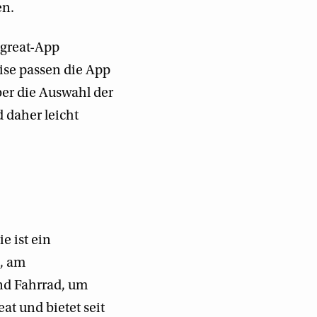
en.
egreat-App
eise passen die App
ber die Auswahl der
 daher leicht
e ist ein
, am
nd Fahrrad, um
at und bietet seit