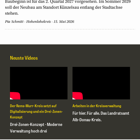
Baubeginn ist für das 2. Quartal 2027 vorgesehen. Im Sommer 2029
soll der Neubau am Standort Künzelsau entlang der Stadtachse
stehen.
Pia Schmitt
Hohenlohekreis
15. Mai 2026
Neuste Videos
Der Rems-Murr-Kreis setzt auf
Arbeiten in der Kreisverwaltung
Arb
Digitalisierung und ein Drei-Zonen-
Für hier. Für alle. Das Landratsamt
Ei
Konzept
Alb-Donau-Kreis.
bit
Drei-Zonen-Konzept - Moderne
Verwaltung hoch drei