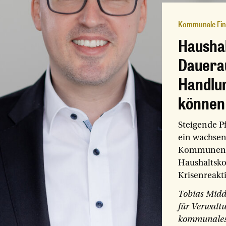
Kommunale Fin
Haushal
Dauera
Handlun
können
Steigende Pf
ein wachsen
Kommunen fi
Haushaltskon
Krisenreakt
Tobias Midd
für Verwalt
kommunale