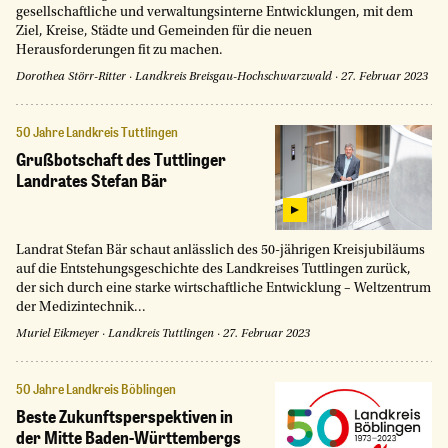
gesellschaftliche und verwaltungsinterne Entwicklungen, mit dem
Ziel, Kreise, Städte und Gemeinden für die neuen
Herausforderungen fit zu machen.
Dorothea Störr-Ritter
·
Landkreis Breisgau-Hochschwarzwald
·
27. Februar 2023
50 Jahre Landkreis Tuttlingen
Grußbotschaft des Tuttlinger
Landrates Stefan Bär
Landrat Stefan Bär schaut anlässlich des 50-jährigen Kreisjubiläums
auf die Entstehungsgeschichte des Landkreises Tuttlingen zurück,
der sich durch eine starke wirtschaftliche Entwicklung – Weltzentrum
der Medizintechnik...
Muriel Eikmeyer
·
Landkreis Tuttlingen
·
27. Februar 2023
50 Jahre Landkreis Böblingen
Beste Zukunftsperspektiven in
der Mitte Baden-Württembergs