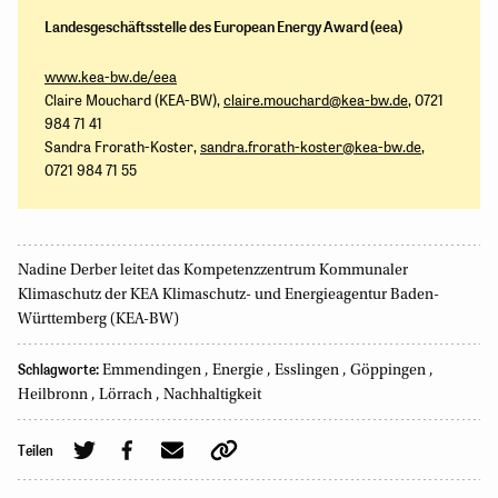
Landesgeschäftsstelle des European Energy Award (eea)
www.kea-bw.de/eea
Claire Mouchard (KEA-BW),
claire.mouchard@kea-bw.de
, 0721
984 71 41
Sandra Frorath-Koster,
sandra.frorath-koster@kea-bw.de
,
0721 984 71 55
Nadine Derber leitet das Kompetenzzentrum Kommunaler
Klimaschutz der KEA Klimaschutz- und Energieagentur Baden-
Württemberg (KEA-BW)
Schlagworte:
Emmendingen
,
Energie
,
Esslingen
,
Göppingen
,
Heilbronn
,
Lörrach
,
Nachhaltigkeit
Teilen