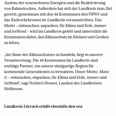
Ausbau der erneuerbaren Energien und die Reaktivierung
von Bahnstrecken. Außerdem hat sich der Landkreis zum Ziel
gesetzt, gemeinsam mit den 46 Kommunen den ÖPNV und
das Radverkehrsnetz im Landkreis voranzutreiben. Das
Motto – mitmachen, anpacken, für Klima und Erde, immer
und treffend – wird im Landkreis gelebt und unterstützt die
Kommunen dabei, den Klimaschutz im Kleinen und Großen
zu leben.
„Im Sinne des Klimaschutzes zu handeln, liegt in unserer
Verantwortung. Die 46 Kommunen im Landkreis sind
wichtige Partner, um unsere einzigartige Region für
kommende Generationen zu bewahren. Unser Motto:
Make
it
–
m
itmachen,
a
npacken, für
K
lima und
E
rde,
i
mmer und
t
reffend“, sagt Norbert Heuser, Landrat des Landkreises
Heilbronn.
Landkreis Lörrach erhält ebenfalls den eea