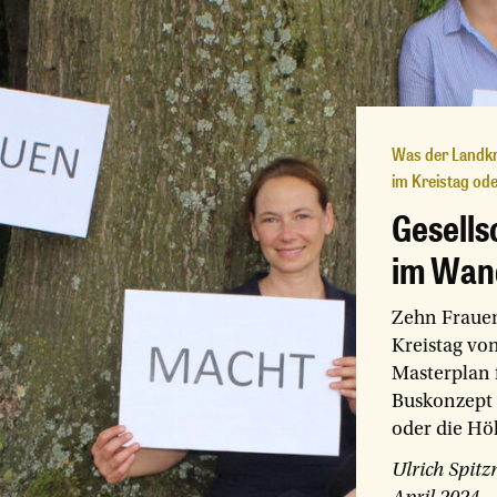
Was der Landk
im Kreistag od
Gesells
im Wan
Zehn Frauen
Kreistag v
Masterplan 
Buskonzept
oder die Höh
Ulrich Spitz