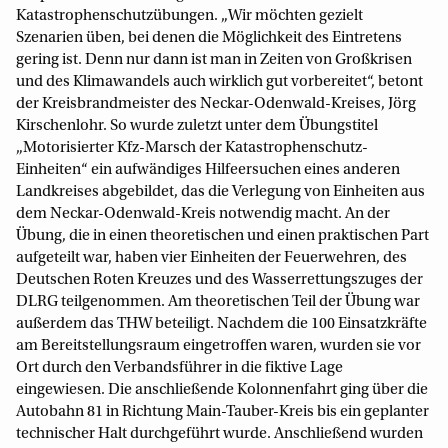
Katastrophenschutzübungen. „Wir möchten gezielt
Szenarien üben, bei denen die Möglichkeit des Eintretens
gering ist. Denn nur dann ist man in Zeiten von Großkrisen
und des Klimawandels auch wirklich gut vorbereitet“, betont
der Kreisbrandmeister des Neckar-Odenwald-Kreises, Jörg
Kirschenlohr. So wurde zuletzt unter dem Übungstitel
„Motorisierter Kfz-Marsch der Katastrophenschutz-
Einheiten“ ein aufwändiges Hilfeersuchen eines anderen
Landkreises abgebildet, das die Verlegung von Einheiten aus
dem Neckar-Odenwald-Kreis notwendig macht. An der
Übung, die in einen theoretischen und einen praktischen Part
aufgeteilt war, haben vier Einheiten der Feuerwehren, des
Deutschen Roten Kreuzes und des Wasserrettungszuges der
DLRG teilgenommen. Am theoretischen Teil der Übung war
außerdem das THW beteiligt. Nachdem die 100 Einsatzkräfte
am Bereitstellungsraum eingetroffen waren, wurden sie vor
Ort durch den Verbandsführer in die fiktive Lage
eingewiesen. Die anschließende Kolonnenfahrt ging über die
Autobahn 81 in Richtung Main-Tauber-Kreis bis ein geplanter
technischer Halt durchgeführt wurde. Anschließend wurden