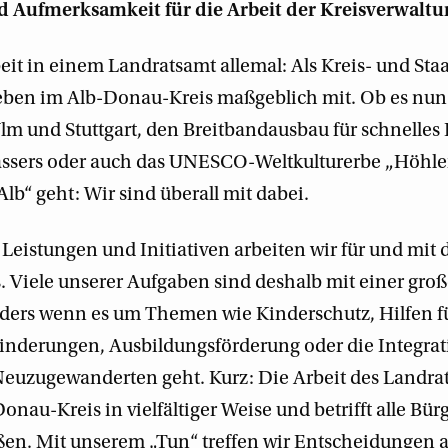
 Aufmerksamkeit für die Arbeit der Kreisverwaltu
beit in einem Landratsamt allemal: Als Kreis- und St
Leben im Alb-Donau-Kreis maßgeblich mit. Ob es nun
lm und Stuttgart, den Breitbandausbau für schnelles 
assers oder auch das UNESCO-Weltkulturerbe „Höhle
lb“ geht: Wir sind überall mit dabei.
n Leistungen und Initiativen arbeiten wir für und mi
 Viele unserer Aufgaben sind deshalb mit einer gr
ders wenn es um Themen wie Kinderschutz, Hilfen f
nderungen, Ausbildungsförderung oder die Integrat
euzugewanderten geht. Kurz: Die Arbeit des Landrat
onau-Kreis in vielfältiger Weise und betrifft alle Bü
ßen. Mit unserem „Tun“ treffen wir Entscheidungen 