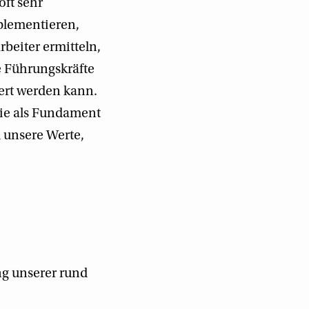
oft sehr
plementieren,
rbeiter ermitteln,
e Führungskräfte
sert werden kann.
die als Fundament
 unsere Werte,
ng unserer rund