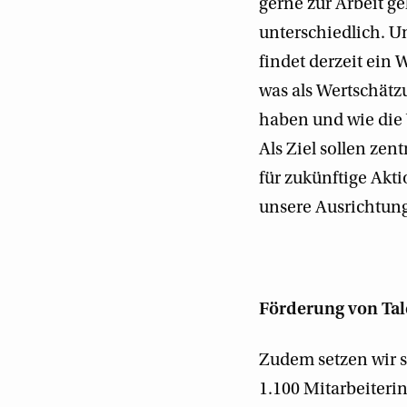
gerne zur Arbeit ge
unterschiedlich. 
findet derzeit ein 
was als Wertschätz
haben und wie die 
Als Ziel sollen ze
für zukünftige Ak
unsere Ausrichtun
Förderung von Ta
Zudem setzen wir s
1.100 Mitarbeiteri