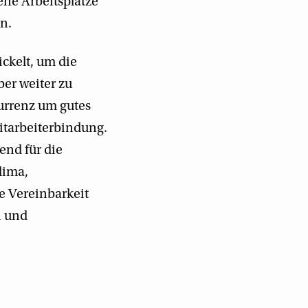
ene Arbeitsplätze
n.
ckelt, um die
ber weiter zu
urrenz um gutes
itarbeiterbindung.
end für die
lima,
e Vereinbarkeit
n und