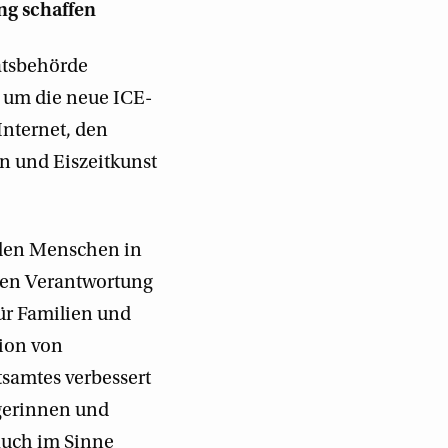
ng schaffen
aatsbehörde
 um die neue ICE-
Internet, den
n und Eiszeitkunst
t den Menschen in
oßen Verantwortung
ür Familien und
ion von
samtes verbessert
rgerinnen und
auch im Sinne