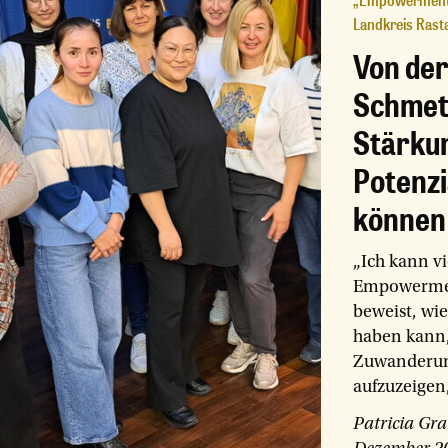
„Empowerment 
Landkreis Rasta
Von de
Schmett
Stärku
Potenzi
können
„Ich kann vi
Empowerment
beweist, wie
haben kann
Zuwanderung
aufzuzeigen, 
Patricia Gr