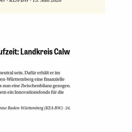
ber
·
KEA-BW
·
13. Mai 2026
ufzeit: Landkreis Calw
eutral sein. Dafür erhält er im
n-Württemberg eine finanzielle
is nun eine Zwischenbilanz gezogen.
rem ein Innovationsfonds für die
entur Baden-Württemberg (KEA-BW)
24.