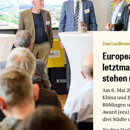
Zwei Landkreis
Europe
letztma
stehen 
Am 6. Mai 2
Klima und E
Böblingen u
Award (eea)
drei Städte