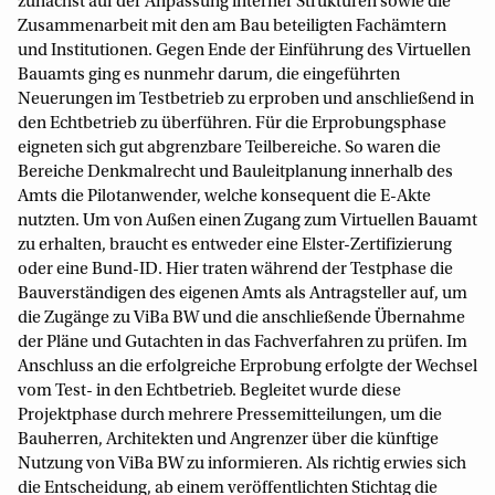
zunächst auf der Anpassung interner Strukturen sowie die
Zusammenarbeit mit den am Bau beteiligten Fachämtern
und Institutionen. Gegen Ende der Einführung des Virtuellen
Bauamts ging es nunmehr darum, die eingeführten
Neuerungen im Testbetrieb zu erproben und anschließend in
den Echtbetrieb zu überführen. Für die Erprobungsphase
eigneten sich gut abgrenzbare Teilbereiche. So waren die
Bereiche Denkmalrecht und Bauleitplanung innerhalb des
Amts die Pilotanwender, welche konsequent die E-Akte
nutzten. Um von Außen einen Zugang zum Virtuellen Bauamt
zu erhalten, braucht es entweder eine Elster-Zertifizierung
oder eine Bund-ID. Hier traten während der Testphase die
Bauverständigen des eigenen Amts als Antragsteller auf, um
die Zugänge zu ViBa BW und die anschließende Übernahme
der Pläne und Gutachten in das Fachverfahren zu prüfen. Im
Anschluss an die erfolgreiche Erprobung erfolgte der Wechsel
vom Test- in den Echtbetrieb. Begleitet wurde diese
Projektphase durch mehrere Pressemitteilungen, um die
Bauherren, Architekten und Angrenzer über die künftige
Nutzung von ViBa BW zu informieren. Als richtig erwies sich
die Entscheidung, ab einem veröffentlichten Stichtag die