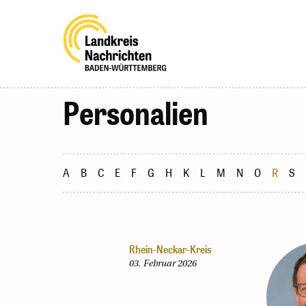
Personalien
A
B
C
E
F
G
H
K
L
M
N
O
R
S
Rhein-Neckar-Kreis
03. Februar 2026