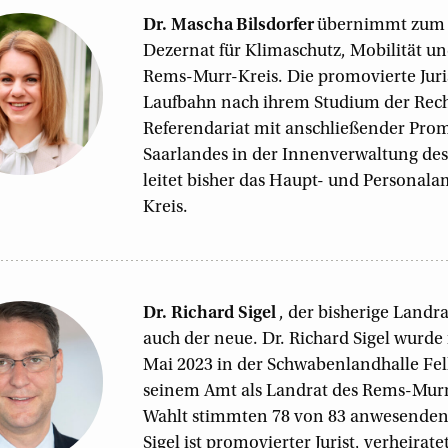
Dr. Mascha
Bilsdorfer
übernimmt zum 1
Dezernat für Klimaschutz, Mobilität u
Rems-Murr-Kreis. Die promovierte Juris
Laufbahn nach ihrem Studium der Rec
Referendariat mit anschließender Prom
Saarlandes in der Innenverwaltung de
leitet bisher das Haupt- und Persona
Kreis.
Dr. Richard
Sigel
, der bisherige Landr
auch der neue. Dr. Richard Sigel wurde 
Mai 2023 in der Schwabenlandhalle Fel
seinem Amt als Landrat des Rems-Murr-
Wahlt stimmten 78 von 83 anwesenden K
Sigel ist promovierter Jurist, verheirat