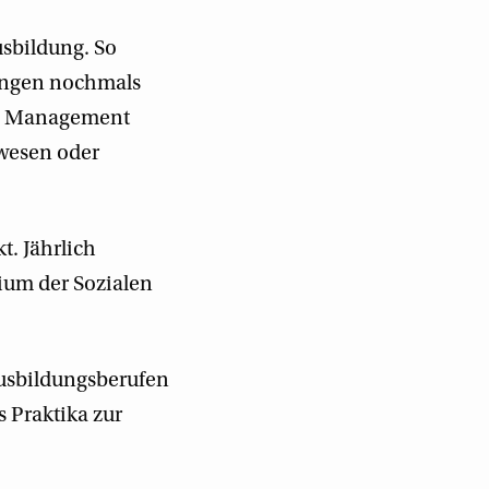
usbildung. So
ängen nochmals
ic Management
wesen oder
t. Jährlich
ium der Sozialen
Ausbildungsberufen
 Praktika zur