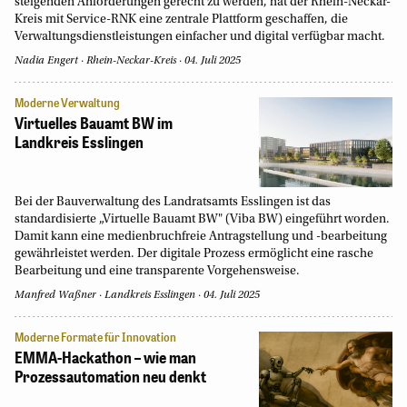
steigenden Anforderungen gerecht zu werden, hat der Rhein-Neckar-
Kreis mit Service-RNK eine zentrale Plattform geschaffen, die
Verwaltungsdienstleistungen einfacher und digital verfügbar macht.
Nadia Engert
Rhein-Neckar-Kreis
04. Juli 2025
Moderne Verwaltung
Virtuelles Bauamt BW im
Landkreis Esslingen
Bei der Bauverwaltung des Landratsamts Esslingen ist das
standardisierte „Virtuelle Bauamt BW" (Viba BW) eingeführt worden.
Damit kann eine medienbruchfreie Antragstellung und -bearbeitung
gewährleistet werden. Der digitale Prozess ermöglicht eine rasche
Bearbeitung und eine transparente Vorgehensweise.
Manfred Waßner
Landkreis Esslingen
04. Juli 2025
Moderne Formate für Innovation
EMMA-Hackathon – wie man
Prozessautomation neu denkt