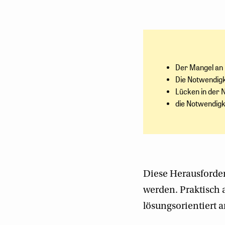
Der Mangel an 
Die Notwendigke
Lücken in der 
die Notwendigk
Diese Herausforder
werden. Praktisch 
lösungsorientiert 