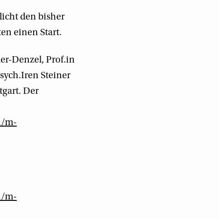
icht den bisher
en einen Start.
er-Denzel, Prof.in
sych.Iren Steiner
tgart. Der
n/m-
n/m-