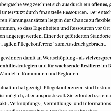
bergische Weg zeichnet sich aus durch ein
offenes, 
l
unterstützt durch finanzielle Ressourcen. Der ents
ren Planungsansätzen liegt in der Chance zu flexible
mmen, so dass Eigenheiten und Ressourcen vor Ort
en angeregt werden. Einer der geförderten Standorte 
r „agilen Pflegekonferenz“ zum Ausdruck gebracht.
 gewinnen damit an Wertschöpfung - als
vielverspr
enhilfestrategien
und
für wachsende Resilienz
im B
Wandel in Kommunen und Regionen.
aluation hat gezeigt: Pflegekonferenzen sind Instru
st möglich, aber anspruchsvoll. Sie erfordert systema
takt-, Verknüpfungs-, Vermittlungs- und Informations