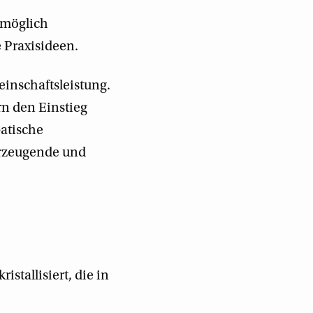
 möglich
 Praxisideen.
inschaftsleistung.
rn den Einstieg
batische
erzeugende und
istallisiert, die in