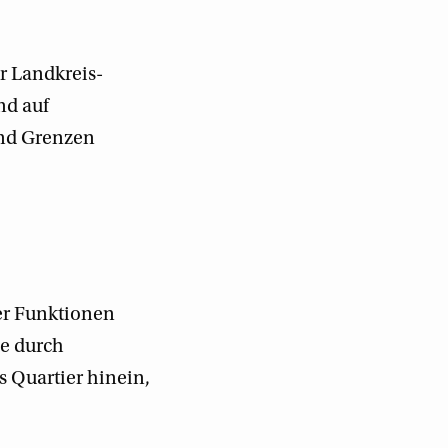
er Landkreis-
nd auf
und Grenzen
er Funktionen
me durch
 Quartier hinein,