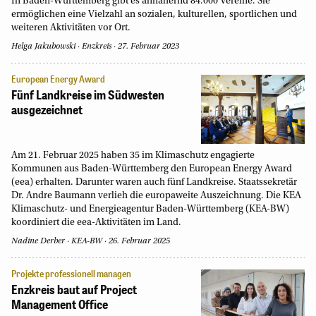
In Baden-Württemberg gibt es annähernd 84.000 Vereine. Sie
ermöglichen eine Vielzahl an sozialen, kulturellen, sportlichen und
weiteren Aktivitäten vor Ort.
Helga Jakubowski
Enzkreis
27. Februar 2023
European Energy Award
Fünf Landkreise im Südwesten
ausgezeichnet
Am 21. Februar 2025 haben 35 im Klimaschutz engagierte
Kommunen aus Baden-Württemberg den European Energy Award
(eea) erhalten. Darunter waren auch fünf Landkreise. Staatssekretär
Dr. Andre Baumann verlieh die europaweite Auszeichnung. Die KEA
Klimaschutz- und Energieagentur Baden-Württemberg (KEA-BW)
koordiniert die eea-Aktivitäten im Land.
Nadine Derber
KEA-BW
26. Februar 2025
Projekte professionell managen
Enzkreis baut auf Project
Management Office