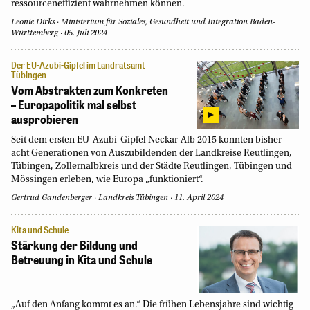
ressourceneffizient wahrnehmen können.
Leonie Dirks
Ministerium für Soziales, Gesundheit und Integration Baden-
Württemberg
05. Juli 2024
Der EU-Azubi-Gipfel im Landratsamt
Tübingen
Vom Abstrakten zum Konkreten
– Europapolitik mal selbst
ausprobieren
Seit dem ersten EU-Azubi-Gipfel Neckar-Alb 2015 konnten bisher
acht Generationen von Auszubildenden der Landkreise Reutlingen,
Tübingen, Zollernalbkreis und der Städte Reutlingen, Tübingen und
Mössingen erleben, wie Europa „funktioniert“.
Gertrud Gandenberger
Landkreis Tübingen
11. April 2024
Kita und Schule
Stärkung der Bildung und
Betreuung in Kita und Schule
„Auf den Anfang kommt es an.“ Die frühen Lebensjahre sind wichtig