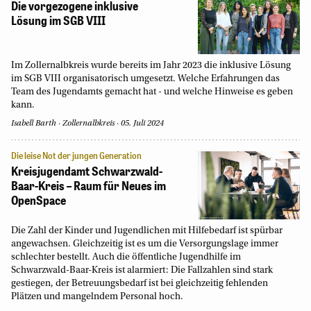
Die vorgezogene inklusive
Lösung im SGB VIII
Im Zollernalbkreis wurde bereits im Jahr 2023 die inklusive Lösung
im SGB VIII organisatorisch umgesetzt. Welche Erfahrungen das
Team des Jugendamts gemacht hat - und welche Hinweise es geben
kann.
Isabell Barth
Zollernalbkreis
05. Juli 2024
Die leise Not der jungen Generation
Kreisjugendamt Schwarzwald-
Baar-Kreis – Raum für Neues im
OpenSpace
Die Zahl der Kinder und Jugendlichen mit Hilfebedarf ist spürbar
angewachsen. Gleichzeitig ist es um die Versorgungslage immer
schlechter bestellt. Auch die öffentliche Jugendhilfe im
Schwarzwald-Baar-Kreis ist alarmiert: Die Fallzahlen sind stark
gestiegen, der Betreuungsbedarf ist bei gleichzeitig fehlenden
Plätzen und mangelndem Personal hoch.